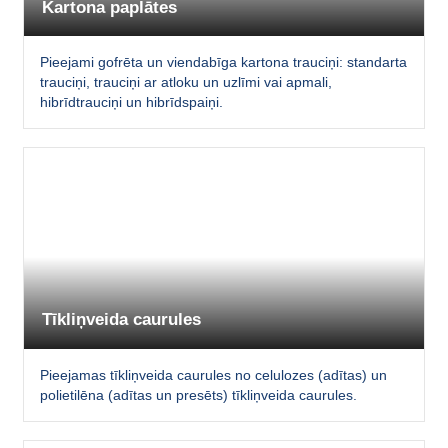
Kartona paplātes
Pieejami gofrēta un viendabīga kartona trauciņi: standarta
trauciņi, trauciņi ar atloku un uzlīmi vai apmali,
hibrīdtrauciņi un hibrīdspaiņi.
Tīkliņveida caurules
Pieejamas tīkliņveida caurules no celulozes (adītas) un
polietilēna (adītas un presēts) tīkliņveida caurules.