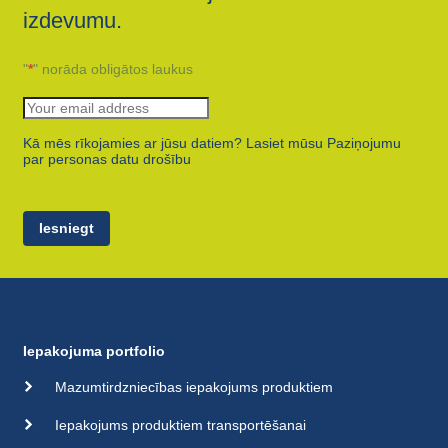
izdevumu.
"
*
" norāda obligātos laukus
Kā mēs rīkojamies ar jūsu datiem? Lasiet mūsu Paziņojumu
par personas datu drošību
Iesniegt
Iepakojuma portfolio
Mazumtirdzniecības iepakojums produktiem
Iepakojums produktiem transportēšanai