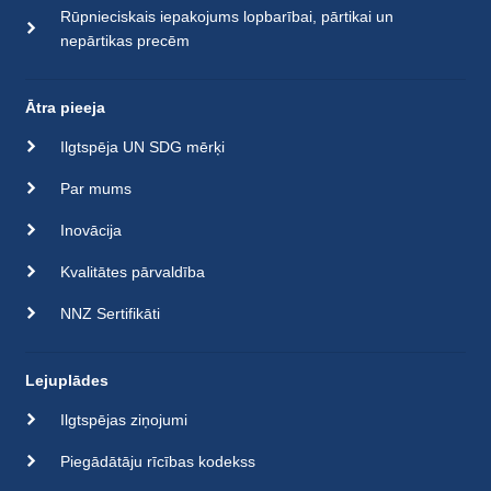
Rūpnieciskais iepakojums lopbarībai, pārtikai un
nepārtikas precēm
Ātra pieeja
Ilgtspēja UN SDG mērķi
Par mums
Inovācija
Kvalitātes pārvaldība
NNZ Sertifikāti
Lejuplādes
Ilgtspējas ziņojumi
Piegādātāju rīcības kodekss