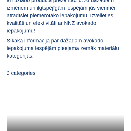
arī uzlabo produkta prezentāciju. Ar dažādiem
izmēriem un ilgtspējīgām iespējām jūs vienmēr
atradīsiet piemērotāko iepakojumu. Izvēlieties
kvalitāti un efektivitāti ar NNZ avokado
iepakojumu!
Sīkāka informācija par dažādām avokado
iepakojuma iespējām pieejama zemāk materiālu
kategorijās.
3
categories