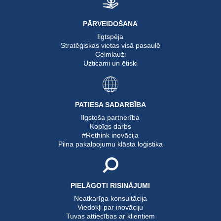
PĀRVEIDOŠANA
Ilgtspēja
Stratēģiskas vietas visā pasaulē
Celmlauži
Uzticami un ētiski
PATIESA SADARBĪBA
Ilgstoša partnerība
Kopīgs darbs
#Rethink inovācija
Pilna pakalpojumu klāsta loģistika
PIELĀGOTI RISINĀJUMI
Neatkarīga konsultācija
Viedokļi par inovāciju
Tuvas attiecības ar klientiem