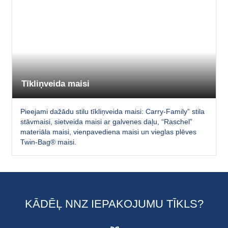
Tīkliņveida maisi
Pieejami dažādu stilu tīkliņveida maisi: Carry-Family” stila
stāvmaisi, sietveida maisi ar galvenes daļu, “Raschel”
materiāla maisi, vienpavediena maisi un vieglas plēves
Twin-Bag® maisi.
KĀDĒĻ NNZ IEPAKOJUMU TĪKLS?