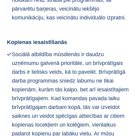
nolūkam NNZ strādā pie programmas, lai
pārvarētu barjeras, veicinātu iekšējo
komunikāciju, kas veicinātu individuālo izpratni.
Kopienas iesaistīšanās
Sociālā atbildība mūsdienās ir daudzu
uzņēmumu galvenā prioritāte, un brīvprātīgais
darbs ir lielisks veids, kā to paveikt. Brīvprātīgā
darba programmas sniedz labumu ne tikai
kopienām, kurām tās kalpo, bet arī iesaistītajiem
brīvprātīgajiem. Kad komandas pavada laiku
brīvprātīgajam darbam kopā, tās var izveidot
saiknes un veidot spēcīgas attiecības ar citiem
kopienas locekļiem un kolēģiem, vienlaikus
padarot kopienu par labāku vietu. Ar mūsu