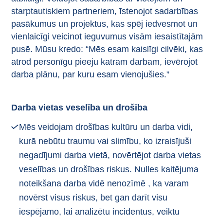
starptautiskiem partneriem, īstenojot sadarbības
pasākumus un projektus, kas spēj iedvesmot un
vienlaicīgi veicinot ieguvumus visām iesaistītajām
pusē. Mūsu kredo: “Mēs esam kaislīgi cilvēki, kas
atrod personīgu pieeju katram darbam, ievērojot
darba plānu, par kuru esam vienojušies.”
Darba vietas veselība un drošība
Mēs veidojam drošības kultūru un darba vidi,
kurā nebūtu traumu vai slimību, ko izraisījuši
negadījumi darba vietā, novērtējot darba vietas
veselības un drošības riskus. Nulles kaitējuma
noteikšana darba vidē nenozīmē , ka varam
novērst visus riskus, bet gan darīt visu
iespējamo, lai analizētu incidentus, veiktu