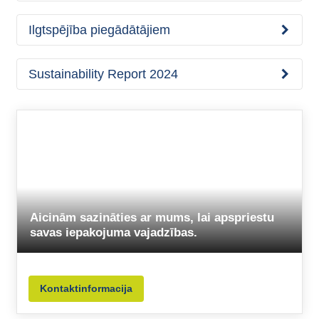
Ilgtspējība piegādātājiem
Sustainability Report 2024
Aicinām sazināties ar mums, lai apspriestu
savas iepakojuma vajadzības.
Kontaktinformacija