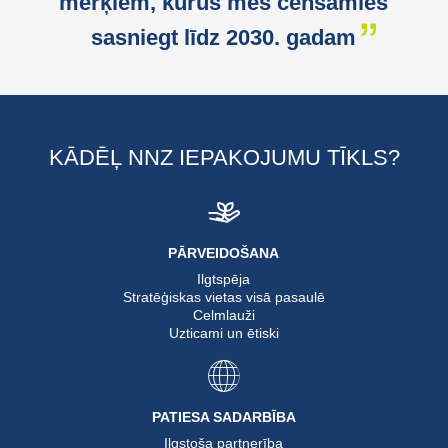
mērķiem, kurus mēs cenšamies
sasniegt līdz 2030. gadam
KĀDĒĻ NNZ IEPAKOJUMU TĪKLS?
PĀRVEIDOŠANA
Ilgtspēja
Stratēģiskas vietas visā pasaulē
Celmlauži
Uzticami un ētiski
PATIESA SADARBĪBA
Ilgstoša partnerība