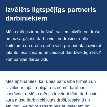
Izvēlēts ilgtspējīgs partneris
darbiniekiem
Mūsu mērķis ir nodrošināt saviem cilvēkiem drošu
un aizsargājošu darba vidi, nodrošinot nulle
kaitējumu un drošu darba vidi, par prioritāti izvirzot
talantu iesaistīšanu un veidojot daudzveidīgu NNZ
kompānijas darba vidi.
Mēs apzināmies, ka rūpes par darba klimatu un
cilvēkiem tajā ir obligāta uzņēmējdarbības
sastāvdaļa. Mūsu mērķis ir veidot tādu darba vidi,
kurā mūsu darbinieki jūtas droši, iesaistīti un
atbildīgi. Veidojot sadarbības ar vietējiem un