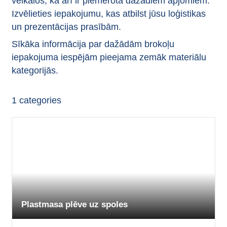
veikalos, kā arī ir piemērota dažādiem apjomiem.
Izvēlieties iepakojumu, kas atbilst jūsu loģistikas
un prezentācijas prasībām.
Sīkāka informācija par dažādām brokoļu
iepakojuma iespējām pieejama zemāk materiālu
kategorijās.
1
categories
Plastmasa plēve uz spoles