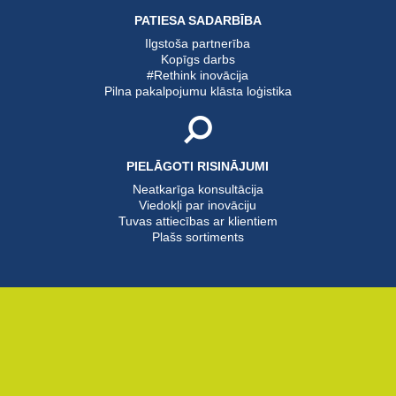
PATIESA SADARBĪBA
Ilgstoša partnerība
Kopīgs darbs
#Rethink inovācija
Pilna pakalpojumu klāsta loģistika
PIELĀGOTI RISINĀJUMI
Neatkarīga konsultācija
Viedokļi par inovāciju
Tuvas attiecības ar klientiem
Plašs sortiments