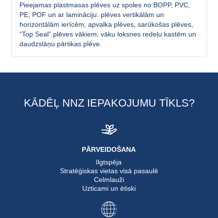
Pieejamas plastmasas plēves uz spoles no BOPP, PVC,
PE, POF un ar lamināciju: plēves vertikālām un
horizontālām ierīcēm, apvalka plēves, sarūkošas plēves,
“Top Seal” plēves vākiem, vāku loksnes redeļu kastēm un
daudzslāņu pārtikas plēve.
KĀDĒĻ NNZ IEPAKOJUMU TĪKLS?
PĀRVEIDOŠANA
Ilgtspēja
Stratēģiskas vietas visā pasaulē
Celmlauži
Uzticami un ētiski