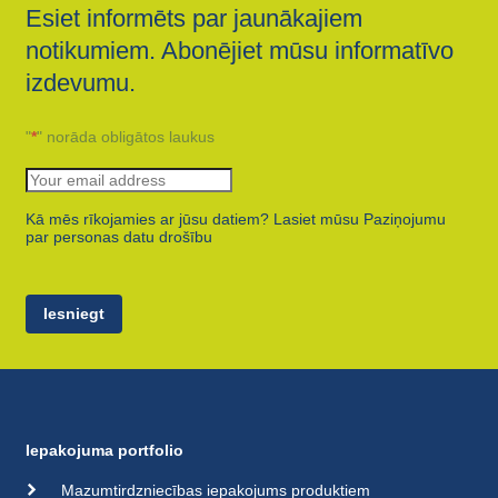
Esiet informēts par jaunākajiem
notikumiem. Abonējiet mūsu informatīvo
izdevumu.
"
*
" norāda obligātos laukus
Kā mēs rīkojamies ar jūsu datiem? Lasiet mūsu Paziņojumu
par personas datu drošību
Iesniegt
Iepakojuma portfolio
Mazumtirdzniecības iepakojums produktiem