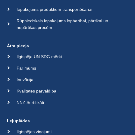
Iepakojums produktiem transportēšanai
Rūpnieciskais iepakojums lopbarībai, pārtikai un
nepārtikas precēm
Ātra pieeja
Ilgtspēja UN SDG mērķi
Par mums
Inovācija
Kvalitātes pārvaldība
NNZ Sertifikāti
Lejuplādes
Ilgtspējas ziņojumi