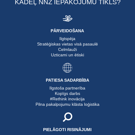
KĀDĒĻ NNZ IEPAKOJUMU TĪKLS?
PĀRVEIDOŠANA
Ilgtspēja
Stratēģiskas vietas visā pasaulē
Celmlauži
Uzticami un ētiski
PATIESA SADARBĪBA
Ilgstoša partnerība
Kopīgs darbs
#Rethink inovācija
Pilna pakalpojumu klāsta loģistika
PIELĀGOTI RISINĀJUMI