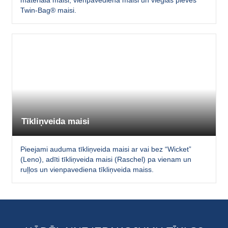
materiāla maisi, vienpavediena maisi un vieglas plēves
Twin-Bag® maisi.
Tīkliņveida maisi
Pieejami auduma tīkliņveida maisi ar vai bez “Wicket”
(Leno), adīti tīkliņveida maisi (Raschel) pa vienam un
ruļļos un vienpavediena tīkliņveida maiss.