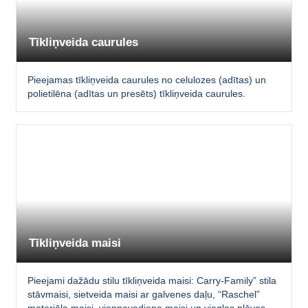
Tīkliņveida caurules
Pieejamas tīkliņveida caurules no celulozes (adītas) un
polietilēna (adītas un presēts) tīkliņveida caurules.
Tīkliņveida maisi
Pieejami dažādu stilu tīkliņveida maisi: Carry-Family” stila
stāvmaisi, sietveida maisi ar galvenes daļu, “Raschel”