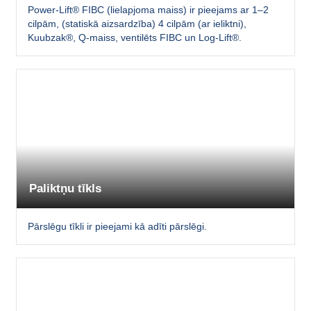
Power-Lift® FIBC (lielapjoma maiss) ir pieejams ar 1–2
cilpām, (statiskā aizsardzība) 4 cilpām (ar ieliktni),
Kuubzak®, Q-maiss, ventilēts FIBC un Log-Lift®.
Paliktņu tīkls
Pārslēgu tīkli ir pieejami kā adīti pārslēgi.