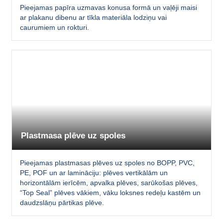
Pieejamas papīra uzmavas konusa formā un vaļēji maisi
ar plakanu dibenu ar tīkla materiāla lodziņu vai
caurumiem un rokturi.
Plastmasa plēve uz spoles
Pieejamas plastmasas plēves uz spoles no BOPP, PVC,
PE, POF un ar lamināciju: plēves vertikālām un
horizontālām ierīcēm, apvalka plēves, sarūkošas plēves,
“Top Seal” plēves vākiem, vāku loksnes redeļu kastēm un
daudzslāņu pārtikas plēve.