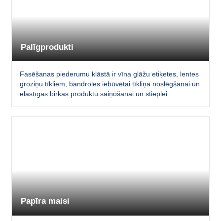
Palīgprodukti
Fasēšanas piederumu klāstā ir vīna glāžu etiķetes, lentes
groziņu tīkliem, bandroles iebūvētai tīkliņa noslēgšanai un
elastīgas birkas produktu saiņošanai un stieplei.
Papīra maisi