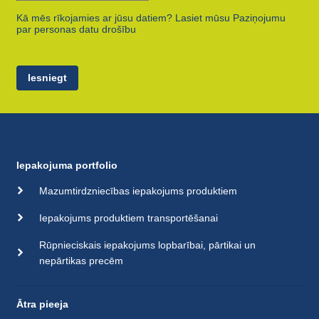
Kā mēs rīkojamies ar jūsu datiem? Lasiet mūsu Paziņojumu
par personas datu drošību
Iesniegt
Iepakojuma portfolio
Mazumtirdzniecības iepakojums produktiem
Iepakojums produktiem transportēšanai
Rūpnieciskais iepakojums lopbarībai, pārtikai un
nepārtikas precēm
Ātra pieeja