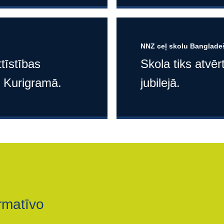
NNZ ceļ skolu Bangladeš
tīstības
Skola tiks atvē
u Kurigramā.
jubilejā.
rmatīvo