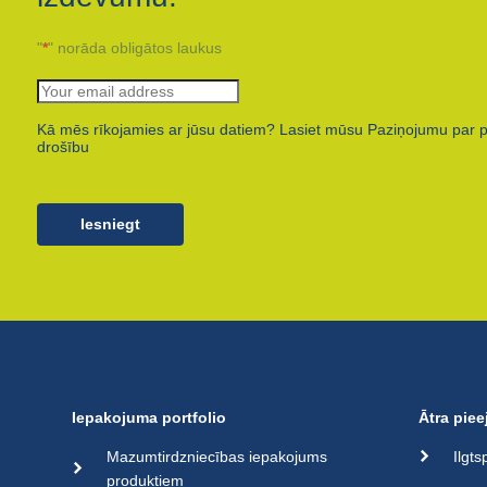
"
*
" norāda obligātos laukus
Kā mēs rīkojamies ar jūsu datiem? Lasiet mūsu Paziņojumu par 
drošību
Iesniegt
Iepakojuma portfolio
Ātra piee
Mazumtirdzniecības iepakojums
Ilgt
produktiem