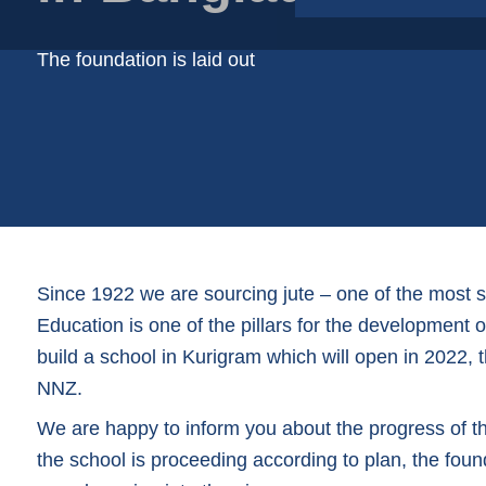
Salokāmas kastes
Šķiedras | celulozes trauciņi
The foundation is laid out
Spaiņi svaigiem produktiem
Tīkliņveida caurules
Tīkliņveida maisi
Since 1922 we are sourcing jute – one of the most 
Education is one of the pillars for the development
build a school in Kurigram which will open in 2022,
NNZ.
We are happy to inform you about the progress of the
the school is proceeding according to plan, the foun