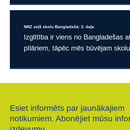
NNZ ceļš skolu Bangladešā: 3. daļa
Izglītība ir viens no Bangladešas at
pīlāriem, tāpēc mēs būvējam skol
Esiet informēts par jaunākajiem
notikumiem. Abonējiet mūsu info
izdevumu.