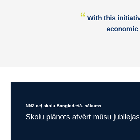
With this initiat
economic 
NNZ ceļ skolu Bangladešā: sākums
Skolu plānots atvērt mūsu jubileja