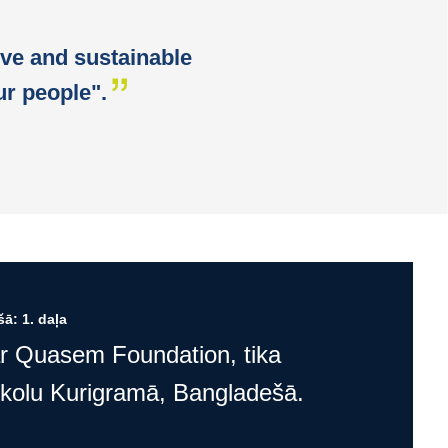
ive and sustainable
r people".
ā: 1. daļa
ar Quasem Foundation, tika
skolu Kurigramā, Bangladešā.