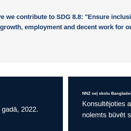
ive we contribute to SDG 8.8: "Ensure inclus
growth, employment and decent work for ou
NNZ ceļ skolu Bangladeš
Konsultējoties 
s gadā, 2022.
nolemts būvēt 