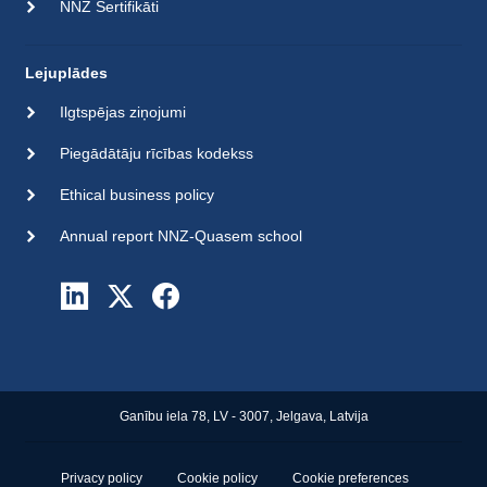
NNZ Sertifikāti
Lejuplādes
Ilgtspējas ziņojumi
Piegādātāju rīcības kodekss
Ethical business policy
Annual report NNZ-Quasem school
Ganību iela 78, LV - 3007, Jelgava, Latvija
Privacy policy
Cookie policy
Cookie preferences