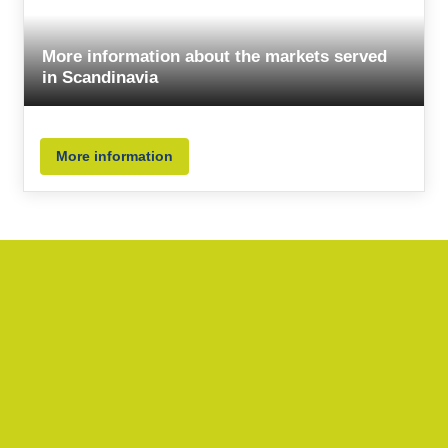
More information about the markets served
in Scandinavia
More information