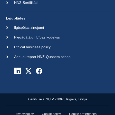
NNZ Sertifikāti
Lejuplādes
Ilgtspējas ziņojumi
Piegādātāju rīcības kodekss
Ethical business policy
Annual report NNZ-Quasem school
Ganību iela 78, LV - 3007, Jelgava, Latvija
Privacy policy
Cookie policy
Cookie preferences