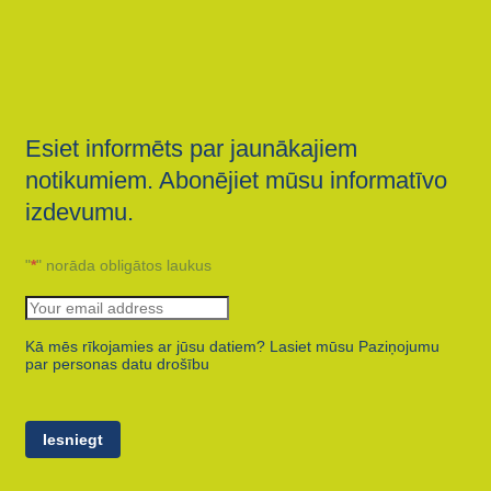
Esiet informēts par jaunākajiem
notikumiem. Abonējiet mūsu informatīvo
izdevumu.
"
*
" norāda obligātos laukus
Kā mēs rīkojamies ar jūsu datiem? Lasiet mūsu Paziņojumu
par personas datu drošību
Iesniegt